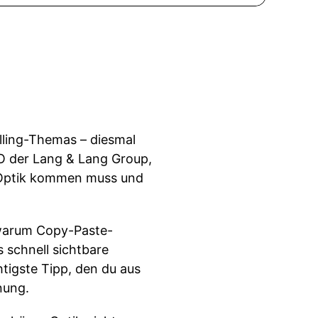
elling-Themas – diesmal
EO der Lang & Lang Group,
r Optik kommen muss und
, warum Copy-Paste-
 schnell sichtbare
htigste Tipp, den du aus
nung.