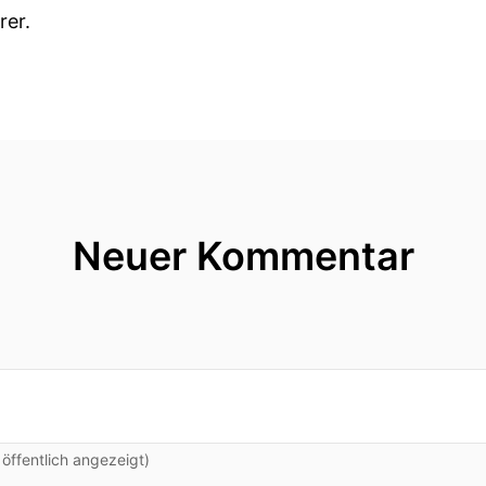
rer.
 unseren Storytelling-Podcast vor letzter Woche noch
mich wieder eingeladen hast.
zt quasi zum ersten Mal dabei sind.
Denise Lang, komme aus Oberösterreich.
Neuer Kommentar
das Leonding Berlin und in unserem Unternehmen pro
te Oberflächen, vor allem eigentlich mittlerweile für 
Büros gestalten, genauso wie Hotels.
 anderen Privatpersonen haben wir schon beglückt m
nd zum Küchenrückwende.
ffentlich angezeigt)