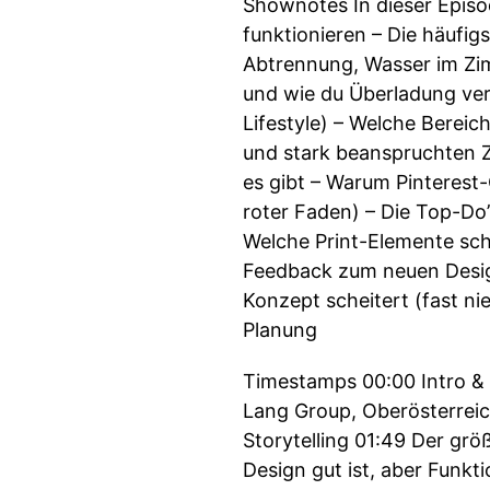
Shownotes In dieser Episo
funktionieren – Die häufi
Abtrennung, Wasser im Zim
und wie du Überladung verm
Lifestyle) – Welche Bereich
und stark beanspruchten Z
es gibt – Warum Pinterest-
roter Faden) – Die Top-Do
Welche Print-Elemente schn
Feedback zum neuen Desig
Konzept scheitert (fast ni
Planung
Timestamps 00:00 Intro & B
Lang Group, Oberösterreich
Storytelling 01:49 Der grö
Design gut ist, aber Funkt