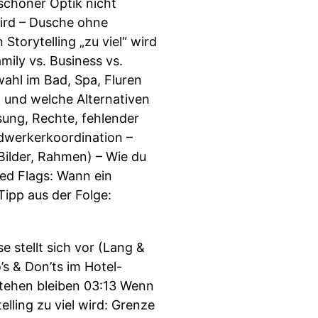
schöner Optik nicht
wird – Dusche ohne
orytelling „zu viel“ wird
mily vs. Business vs.
lwahl im Bad, Spa, Fluren
 und welche Alternativen
sung, Rechte, fehlender
ndwerkerkoordination –
Bilder, Rahmen) – Wie du
ed Flags: Wann ein
Tipp aus der Folge:
 stellt sich vor (Lang &
’s & Don’ts im Hotel-
 stehen bleiben 03:13 Wenn
lling zu viel wird: Grenze