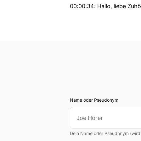
00:00:34: Hallo, liebe Zuhö
00:00:35: Schön, dass wir
dürfen heute und dass du 
00:00:42: für alle, die jet
00:00:45: Mein Name ist 
00:00:49: Genau gesagt, 
viele Jahre digital bedruck
Design.
Name oder Pseudonym
00:01:00: Also wir dürfen 
00:01:04: Die einen oder
oder Gläsern für Bäder u
Dein Name oder Pseudonym (wird ö