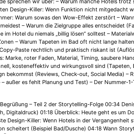
de sprechen wir über: – Warum manche Hotels trotz 
gsten Design-Killer: Wenn Funktion nicht mitgedacht 
mer: Warum sowas den Wow-Effekt zerstört – Wann St
eidest – Warum die Zielgruppe alles entscheidet (Fa
e im Hotel du niemals „billig lösen“ solltest – Materia
onen – Warum Tapeten im Bad oft nicht lange halten
Copy-Paste rechtlich und praktisch riskant ist (Auflö
’s: Marke, roter Faden, Material, Timing, saubere Ha
ell, kosteneffektiv und wirkungsvoll sind (Tapeten, 
n bekommst (Reviews, Check-out, Social Media) – R
e – außer es fehlt Planung und Test) – Der Nummer-1-
egrüßung – Teil 2 der Storytelling-Folge 00:34 Denise
, Digitaldruck) 01:18 Überblick: Heute geht es um Do
ßte Design-Killer: Wenn Hotels in der Vergangenheit
ion scheitert (Beispiel Bad/Dusche) 04:18 Wann Storyte